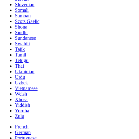
Slovenian
Somali
Samoan
Scots Gaelic
Shona
Sindhi
Sundanese
Swahili
Tajik
Tamil
Telugu
Thai
Ukrainian
Urdu
Uzbek
Vietnamese
Welsh
Xhosa
Yiddish
Yoruba
Zulu
French
German
Portuguese