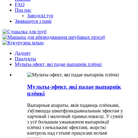
FAQ
Пра нас
Заводскі тур
Звяжыцеся з намі
Дадому
Прадукты
Мульты-эфект, які падае выпарнік плёнкі
Мульты-эфект, які падае выпарнік
плёнкі
Выпарныя апараты, якія падаюць плёнкамі,
з'яўляюцца шматфункцыянальным эфектам у
харчовай і малочнай прамысловасці. У сувязі
з усё большым ужываннем выпарнікаў
плёнкі з некалькімі эфектамі, жорсткі
кантроль над гэтымі працэсамі вельмі