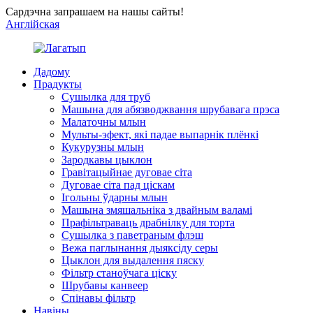
Сардэчна запрашаем на нашы сайты!
Англійская
Дадому
Прадукты
Сушылка для труб
Машына для абязводжвання шрубавага прэса
Малаточны млын
Мульты-эфект, які падае выпарнік плёнкі
Кукурузны млын
Зародкавы цыклон
Гравітацыйнае дуговае сіта
Дуговае сіта пад ціскам
Ігольны ўдарны млын
Машына змяшальніка з двайным валамі
Прафільтраваць драбнілку для торта
Сушылка з паветраным флэш
Вежа паглынання дыяксіду серы
Цыклон для выдалення пяску
Фільтр станоўчага ціску
Шрубавы канвеер
Спінавы фільтр
Навіны