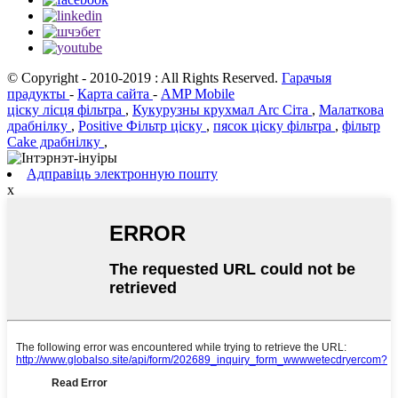
© Copyright - 2010-2019 : All Rights Reserved.
Гарачыя
прадукты
-
Карта сайта
-
AMP Mobile
ціску лісця фільтра
,
Кукурузны крухмал Arc Сіта
,
Малаткова
драбнілку
,
Positive Фільтр ціску
,
пясок ціску фільтра
,
фільтр
Cake драбнілку
,
Адправіць электронную пошту
х