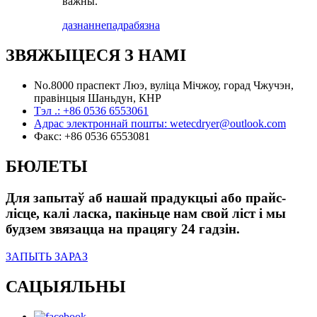
важны.
дазнанне
падрабязна
ЗВЯЖЫЦЕСЯ З НАМІ
No.8000 праспект Люэ, вуліца Мічжоу, горад Чжучэн,
правінцыя Шаньдун, КНР
Тэл .:
+86 0536 6553061
Адрас электроннай пошты:
wetecdryer@outlook.com
Факс:
+86 0536 6553081
БЮЛЕТЫ
Для запытаў аб нашай прадукцыі або прайс-
лісце, калі ласка, пакіньце нам свой ліст і мы
будзем звязацца на працягу 24 гадзін.
ЗАПЫТЬ ЗАРАЗ
САЦЫЯЛЬНЫ