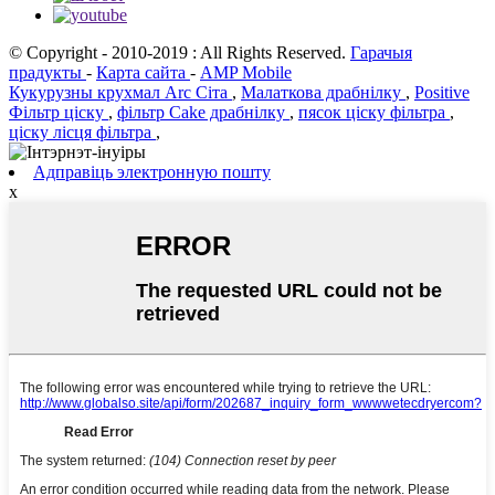
© Copyright - 2010-2019 : All Rights Reserved.
Гарачыя
прадукты
-
Карта сайта
-
AMP Mobile
Кукурузны крухмал Arc Сіта
,
Малаткова драбнілку
,
Positive
Фільтр ціску
,
фільтр Cake драбнілку
,
пясок ціску фільтра
,
ціску лісця фільтра
,
Адправіць электронную пошту
х