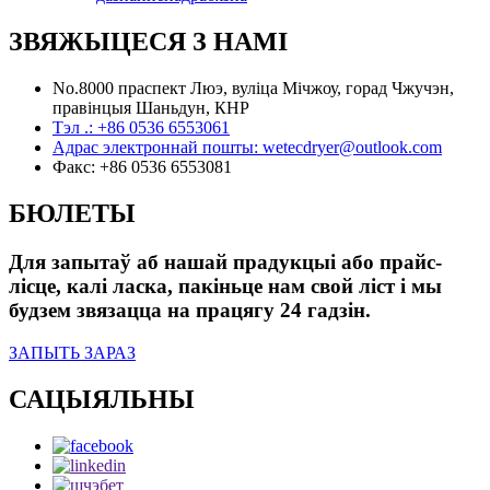
ЗВЯЖЫЦЕСЯ З НАМІ
No.8000 праспект Люэ, вуліца Мічжоу, горад Чжучэн,
правінцыя Шаньдун, КНР
Тэл .:
+86 0536 6553061
Адрас электроннай пошты:
wetecdryer@outlook.com
Факс:
+86 0536 6553081
БЮЛЕТЫ
Для запытаў аб нашай прадукцыі або прайс-
лісце, калі ласка, пакіньце нам свой ліст і мы
будзем звязацца на працягу 24 гадзін.
ЗАПЫТЬ ЗАРАЗ
САЦЫЯЛЬНЫ