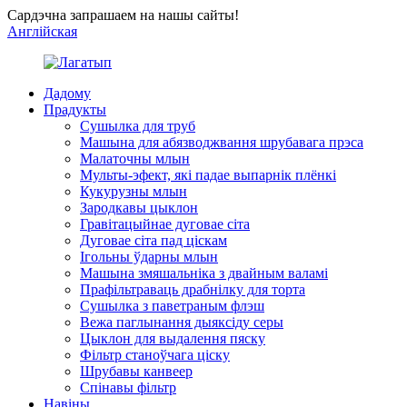
Сардэчна запрашаем на нашы сайты!
Англійская
Дадому
Прадукты
Сушылка для труб
Машына для абязводжвання шрубавага прэса
Малаточны млын
Мульты-эфект, які падае выпарнік плёнкі
Кукурузны млын
Зародкавы цыклон
Гравітацыйнае дуговае сіта
Дуговае сіта пад ціскам
Ігольны ўдарны млын
Машына змяшальніка з двайным валамі
Прафільтраваць драбнілку для торта
Сушылка з паветраным флэш
Вежа паглынання дыяксіду серы
Цыклон для выдалення пяску
Фільтр станоўчага ціску
Шрубавы канвеер
Спінавы фільтр
Навіны