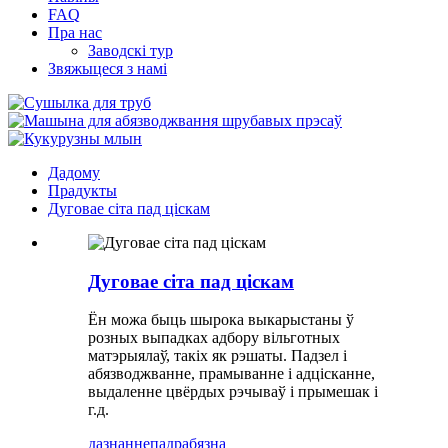
FAQ
Пра нас
Заводскі тур
Звяжыцеся з намі
Дадому
Прадукты
Дуговае сіта пад ціскам
Дуговае сіта пад ціскам
Ён можа быць шырока выкарыстаны ў
розных выпадках адбору вільготных
матэрыялаў, такіх як рэшаты. Падзел і
абязводжванне, прамыванне і адцісканне,
выдаленне цвёрдых рэчываў і прымешак і
г.д.
дазнанне
падрабязна